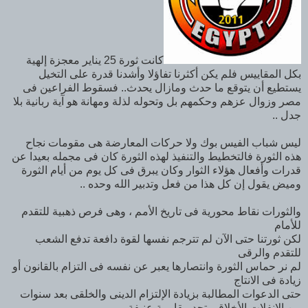
كانت ثورة 25 يناير معجزة إلهية
بكل المقاييس فلم يكن أكثرنا تفاؤلا وأشدنا قدرة على التخيل
يستطيع أن يتوقع ما حدث ومازال يحدث.. فسقوط الفراعين فى
مصر وزوال عزهم وحكمهم بل وتحوله لذلة ومهانة هو آية ربانية بلا
جدل ..
ليس شباب الفيس بوك ولا حركات المعارضة هى مقومات نجاح
هذه الثورة فالتخطيط والتنفيذ لهذه الثورة كان فى مجمله بعيدا عن
قدرات وأفعال هؤلاء الثوار وكان يبرق فى كل يوم من أيام الثورة
وميض يقول إن كل هذا من فعل وتدبير الله وحده ..
والثورات نقاط محورية فى تاريخ الأمم ، وهى فرص ذهبية للتقدم
للأمام
لكن ثورتنا حتى الآن لم تترجم نفسها لقوة دافعة تدفع الشعب
للتقدم والرقى
لم نر حماس الثورة وانتصارها يعبر عن نفسه فى التزام بالقانون أو
زيادة فى الانتاج
حتى الدعوات المطالبة بزيادة الإلتزام الدينى والخلقى بعد سنوات
من الانفلات الأخلاقى تجد مقاومة عنيفة