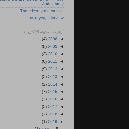
Abdelghany
The cricothyroid muscle
The larynx, interview
أرشيف المدونة الإلكترونية
(4)
2008
◄
(5)
2009
◄
(3)
2010
◄
(8)
2011
◄
(9)
2012
◄
(2)
2013
◄
(2)
2014
◄
(7)
2015
◄
(3)
2016
◄
(2)
2017
◄
(2)
2018
◄
(1)
2019
▼
▼
سبتمبر
(1)