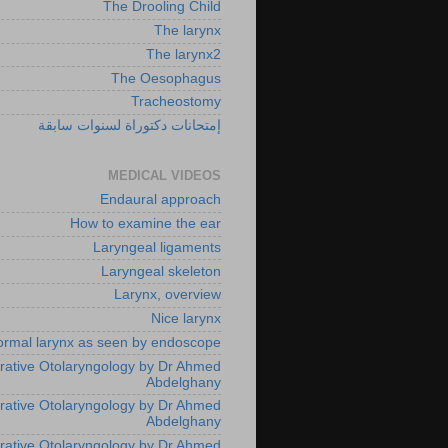
The Drooling Child
The larynx
The larynx2
The Oesophagus
Tracheostomy
إمتحانات دكتوراة لسنوات سابقة
MEDICAL VIDEOS
Endaural approach
How to examine the ear
Laryngeal ligaments
Laryngeal skeleton
Larynx, overview
Nice larynx
rmal larynx as seen by endoscope
rative Otolaryngology by Dr Ahmed
Abdelghany
rative Otolaryngology by Dr Ahmed
Abdelghany
rative Otolaryngology by Dr Ahmed