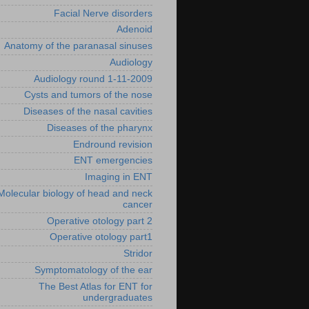
Facial Nerve disorders
Adenoid
Anatomy of the paranasal sinuses
Audiology
Audiology round 1-11-2009
Cysts and tumors of the nose
Diseases of the nasal cavities
Diseases of the pharynx
Endround revision
ENT emergencies
Imaging in ENT
Molecular biology of head and neck
cancer
Operative otology part 2
Operative otology part1
Stridor
Symptomatology of the ear
The Best Atlas for ENT for
undergraduates