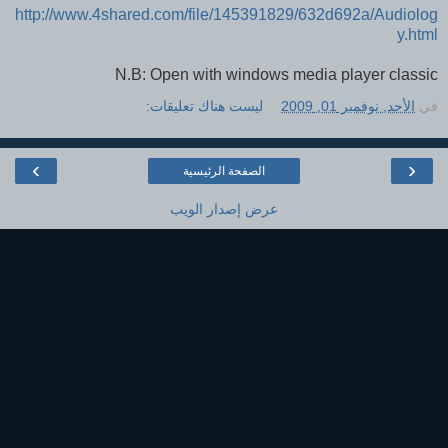
http://www.4shared.com/file/145391829/632d692a/Audiolog
y.html
N.B: Open with windows media player classic
في
الأحد, نوفمبر 01, 2009
ليست هناك تعليقات:
›
‹
الصفحة الرئيسية
عرض إصدار الويب